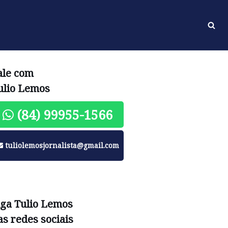
ale com
ulio Lemos
(84) 99955-1566
tuliolemosjornalista@gmail.com
iga Tulio Lemos
as redes sociais