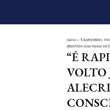
Pular
para
o
conteúdo
Início
»
“É RAPIDINHO, VO
INDEVIDO DAS VAGAS DE
“É RAP
VOLTO 
ALECR
CONSC