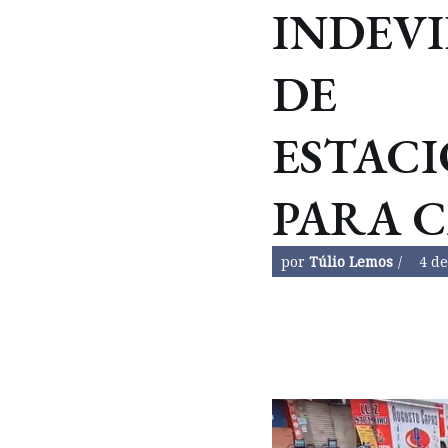
INDEVI
DE
ESTAC
PARA 
por
Túlio Lemos
4 de