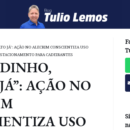
F
LTO JÁ”: AÇÃO NO ALECRIM CONSCIENTIZA USO
T
 ESTACIONAMENTO PARA CADEIRANTES
IDINHO,
JÁ”: AÇÃO NO
IM
IENTIZA USO
S
n