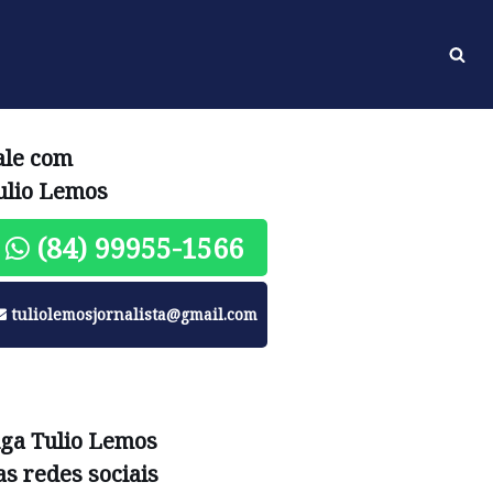
ale com
ulio Lemos
(84) 99955-1566
tuliolemosjornalista@gmail.com
iga Tulio Lemos
as redes sociais