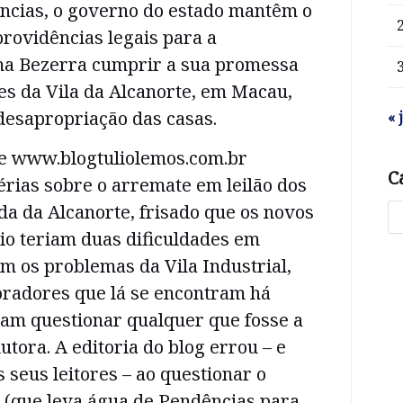
ências, o governo do estado mantêm o
rovidências legais para a
ma Bezerra cumprir a sua promessa
es da Vila da Alcanorte, em Macau,
 desapropriação das casas.
« 
e www.blogtuliolemos.com.br
C
rias sobre o arremate em leilão dos
da da Alcanorte, frisado que os novos
io teriam duas dificuldades em
am os problemas da Vila Industrial,
radores que lá se encontram há
iam questionar qualquer que fosse a
utora. A editoria do blog errou – e
 seus leitores – ao questionar o
a (que leva água de Pendências para