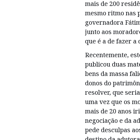
mais de 200 resid
mesmo ritmo nas p
governadora Fáti
junto aos morador
que é a de fazer a
Recentemente, est
publicou duas maté
bens da massa fali
donos do patrimôn
resolver, que seri
uma vez que os mo
mais de 20 anos ir
negociação e da ad
pede desculpas aos
destino da adutor