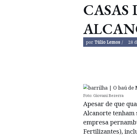
CASAS 
ALCAN
por
Túlio Lemos
28 d
Foto: Giovani Bezerra
Apesar de que quas
Alcanorte tenham 
empresa pernambu
Fertilizantes), inc