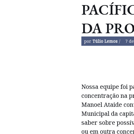
PACÍFI
DA PR
por
Túlio Lemos
7 de
Nossa equipe foi 
concentração na pr
Manoel Ataide co
Municipal da capit
saber sobre possív
ou em outra conce