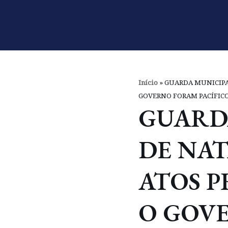
Pular
para
o
conteúdo
Início
»
GUARDA MUNICIPAL
GOVERNO FORAM PACÍFICO
GUARD
DE NAT
ATOS 
O GOV