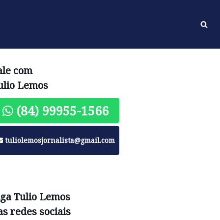
ale com
ulio Lemos
(84) 99955-1566
tuliolemosjornalista@gmail.com
iga Tulio Lemos
as redes sociais