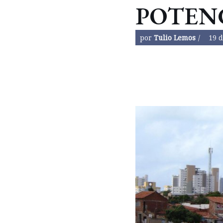
POTEN
por
Tulio Lemos
19 