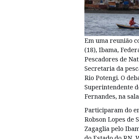
Em uma reunião co
(18), Ibama, Feder
Pescadores de Nata
Secretaria da pesc
Rio Potengi. O deb
Superintendente d
Fernandes, na sal
Participaram do en
Robson Lopes de Sa
Zagaglia pelo Ibam
do Estado do RN, W