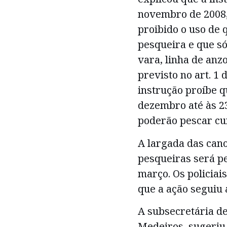
novembro de 2008, 
proibido o uso de 
pesqueira e que só
vara, linha de anz
previsto no art. 1 
instrução proíbe q
dezembro até às 23
poderão pescar cur
A largada das cano
pesqueiras será pe
março. Os policiai
que a ação seguiu 
A subsecretária d
Medeiros, sugeriu