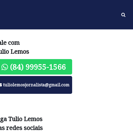
ale com
ulio Lemos
(84) 99955-1566
tuliolemosjornalista@gmail.com
iga Tulio Lemos
as redes sociais