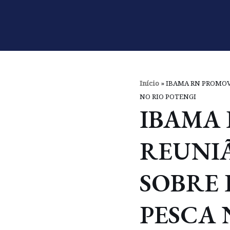
Pular
para
o
conteúdo
Início
»
IBAMA RN PROMOV
NO RIO POTENGI
IBAMA
REUNI
SOBRE 
PESCA 