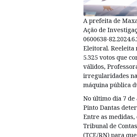
A prefeita de Maxa
Ação de Investigaçã
0600638-82.2024.6.
Eleitoral. Reeleita
5.325 votos que c
válidos, Professor
irregularidades na
máquina pública du
No último dia 7 de 
Pinto Dantas deter
Entre as medidas,
Tribunal de Conta
(TCE/RN) para que,