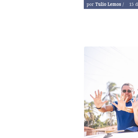
por
Tulio Lemos
15 d