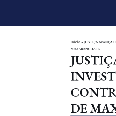
Pular
para
o
conteúdo
Início
»
JUSTIÇA AVANÇA E
MAXARANGUAPE
JUSTIÇ
INVES
CONTR
DE MA