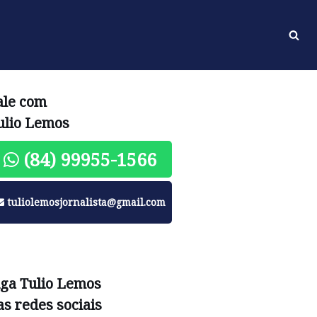
ale com
ulio Lemos
(84) 99955-1566
tuliolemosjornalista@gmail.com
iga Tulio Lemos
as redes sociais