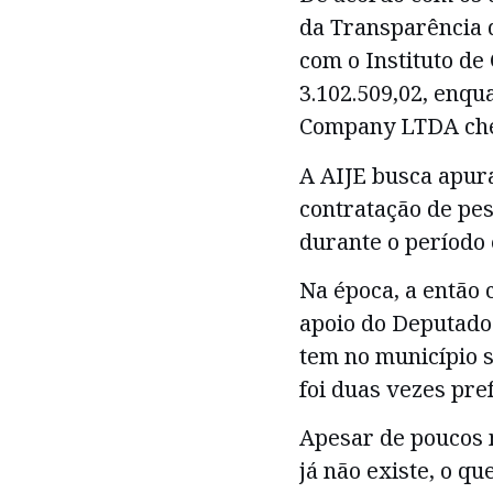
da Transparência 
com o Instituto d
3.102.509,02, enqu
Company LTDA cheg
A AIJE busca apura
contratação de pes
durante o período e
Na época, a então 
apoio do Deputado
tem no município s
foi duas vezes pref
Apesar de poucos 
já não existe, o 