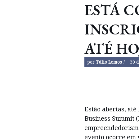
ESTÁ 
INSCRI
ATÉ HOJ
por
Túlio Lemos
30 d
Estão abertas, até 
Business Summit (
empreendedorismo
evento ocorre em v