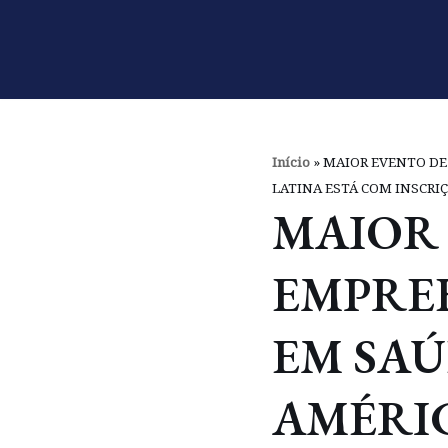
Pular
para
o
conteúdo
Início
»
MAIOR EVENTO DE
LATINA ESTÁ COM INSCRIÇ
MAIOR
EMPRE
EM SAÚ
AMÉRI