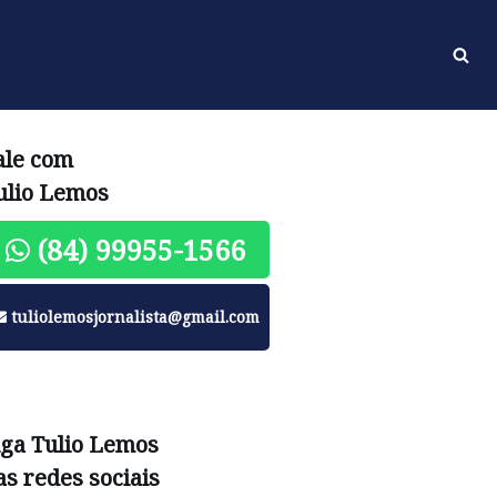
ale com
ulio Lemos
(84) 99955-1566
tuliolemosjornalista@gmail.com
iga Tulio Lemos
as redes sociais