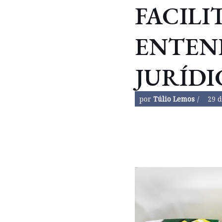
FACILI
ENTEN
JURÍDI
por
Túlio Lemos
29 d