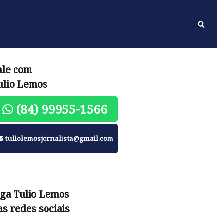
ale com
ulio Lemos
(84) 99955-1566
tuliolemosjornalista@gmail.com
iga Tulio Lemos
as redes sociais