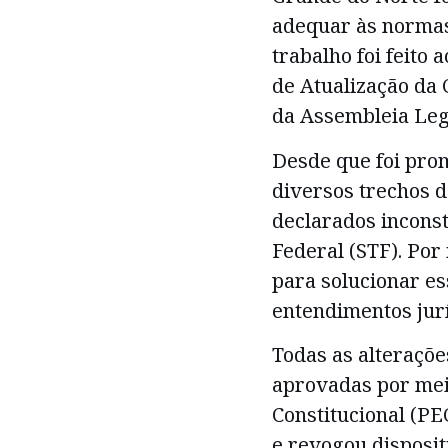
adequar às normas
trabalho foi feito
de Atualização da 
da Assembleia Leg
Desde que foi pro
diversos trechos d
declarados incons
Federal (STF). Por
para solucionar es
entendimentos jurí
Todas as alteraçõ
aprovadas por me
Constitucional (PE
e revogou disposit