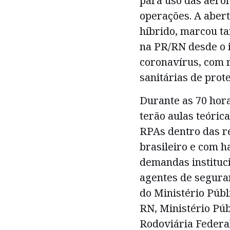
para uso das aero
operações. A aber
híbrido, marcou t
na PR/RN desde o 
coronavírus, com r
sanitárias de prot
Durante as 70 hora
terão aulas teóric
RPAs dentro das re
brasileiro e com h
demandas instituci
agentes de segura
do Ministério Públ
RN, Ministério Púb
Rodoviária Federal