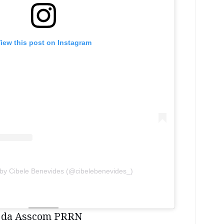
iew this post on Instagram
 by Cibele Benevides (@cibelebenevides_)
 da Asscom PRRN