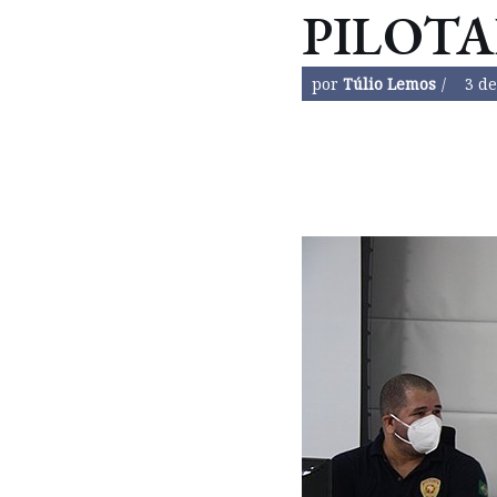
PILOT
por
Túlio Lemos
3 de