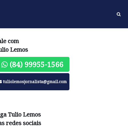
ale com
ulio Lemos
(84) 99955-1566
tuliolemosjornalista@gmail.com
iga Tulio Lemos
as redes sociais