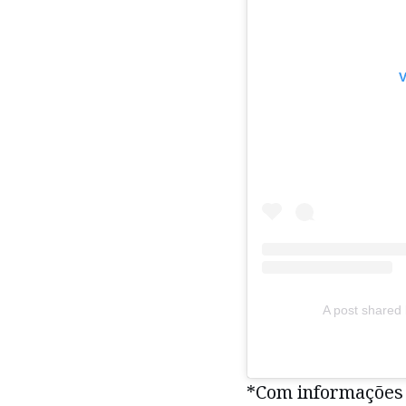
V
A post shared
*Com informações