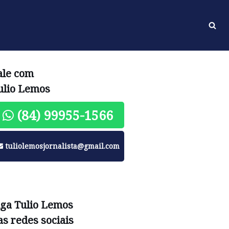
ale com
ulio Lemos
(84) 99955-1566
tuliolemosjornalista@gmail.com
iga Tulio Lemos
as redes sociais