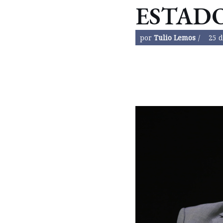
ESTAD
por
Tulio Lemos
25 d