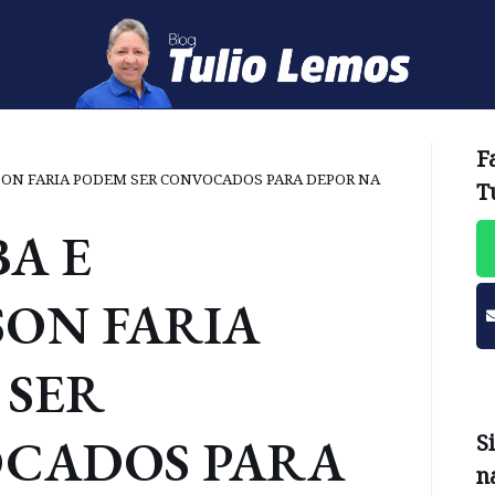
F
SON FARIA PODEM SER CONVOCADOS PARA DEPOR NA
T
A E
SON FARIA
 SER
CADOS PARA
S
n