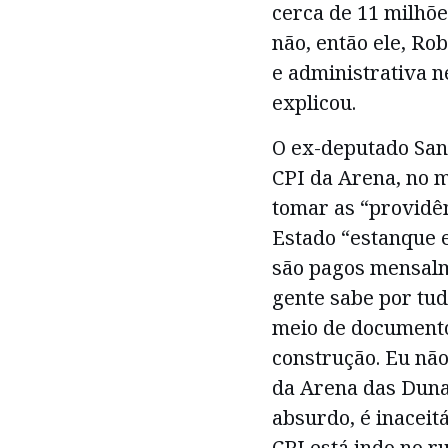
cerca de 11 milhõe
não, então ele, Ro
e administrativa n
explicou.
O ex-deputado Sand
CPI da Arena, no m
tomar as “providên
Estado “estanque 
são pagos mensalm
gente sabe por tud
meio de documento
construção. Eu nã
da Arena das Duna
absurdo, é inaceit
CPI está indo no r