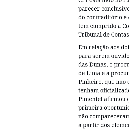
parecer conclusivo 
do contraditório e
tem cumprido a Con
Tribunal de Contas
Em relação aos do
para serem ouvido
das Dunas, o pro
de Lima e a procu
Pinheiro, que não
tenham oficializa
Pimentel afirmou q
primeira oportuni
não compareceram.
a partir dos eleme