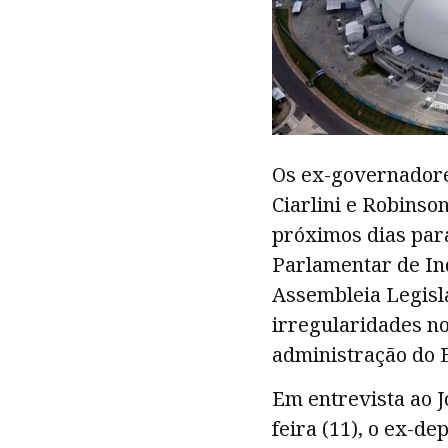
Os ex-governadore
Ciarlini e Robinso
próximos dias par
Parlamentar de Inq
Assembleia Legisla
irregularidades no
administração do 
Em entrevista ao 
feira (11), o ex-d