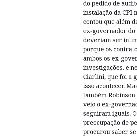
do pedido de audit
instalação da CPI 
contou que além da
ex-governador do 
deveriam ser inti
porque os contrato
ambos os ex-gover
investigações, e n
Ciarlini, que foi 
isso acontecer. Ma
também Robinson F
veio o ex-governad
seguiram iguais. O
preocupação de ped
procurou saber se