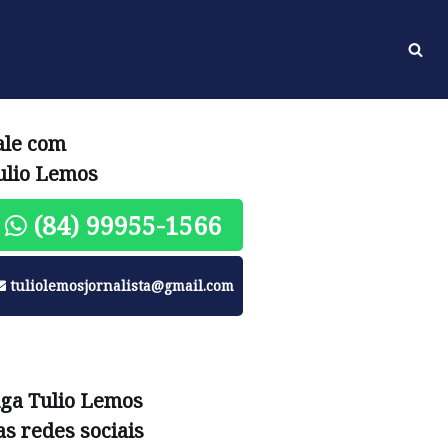
ale com
ulio Lemos
(84) 99955-1566
tuliolemosjornalista@gmail.com
iga Tulio Lemos
as redes sociais