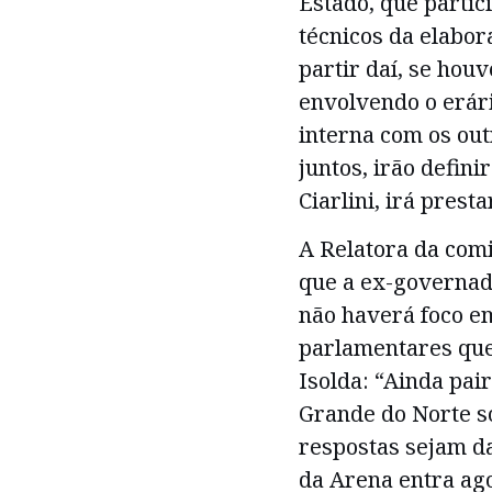
Estado, que parti
técnicos da elabor
partir daí, se hou
envolvendo o erár
interna com os ou
juntos, irão defin
Ciarlini, irá prest
A Relatora da com
que a ex-governado
não haverá foco em
parlamentares que
Isolda: “Ainda pai
Grande do Norte so
respostas sejam da
da Arena entra ag