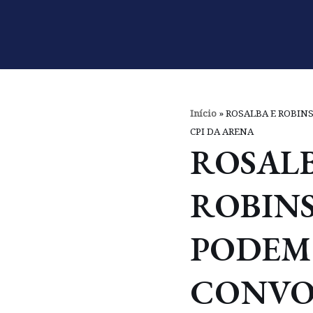
Pular
para
o
conteúdo
Início
»
ROSALBA E ROBIN
CPI DA ARENA
ROSALB
ROBIN
PODEM
CONVO