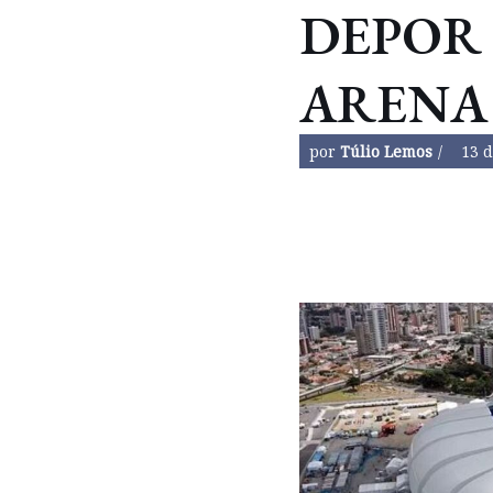
DEPOR 
ARENA
por
Túlio Lemos
13 d