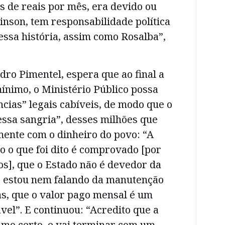
s de reais por mês, era devido ou
binson, tem responsabilidade política
essa história, assim como Rosalba”,
ro Pimentel, espera que ao final a
ínimo, o Ministério Público possa
cias” legais cabíveis, de modo que o
essa sangria”, desses milhões que
ente com o dinheiro do povo: “A
o o que foi dito é comprovado [por
s], que o Estado não é devedor da
o estou nem falando da manutenção
s, que o valor pago mensal é um
ável”. E continuou: “Acredito que a
umo certo, e vai terminar com um