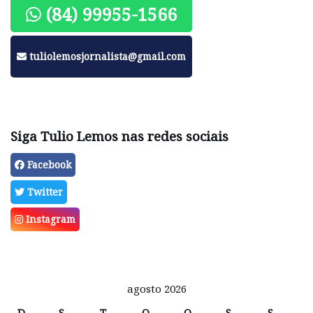
(84) 99955-1566
tuliolemosjornalista@gmail.com
Siga Tulio Lemos nas redes sociais
Facebook
Twitter
Instagram
agosto 2026
D
S
T
Q
Q
S
S