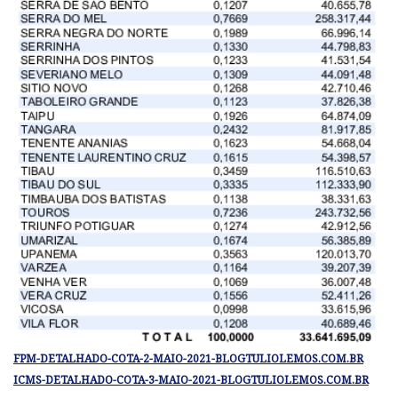
FPM-DETALHADO-COTA-2-MAIO-2021-BLOGTULIOLEMOS.COM.BR
ICMS-DETALHADO-COTA-3-MAIO-2021-BLOGTULIOLEMOS.COM.BR