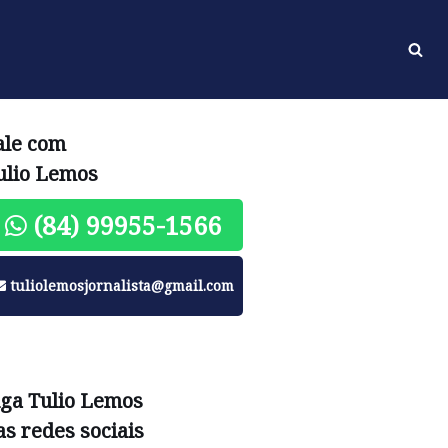
ale com
ulio Lemos
(84) 99955-1566
tuliolemosjornalista@gmail.com
iga Tulio Lemos
as redes sociais