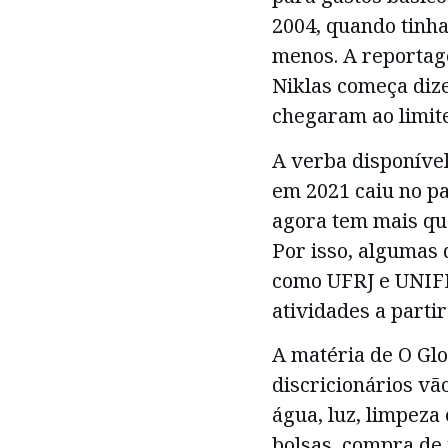
2004, quando tinha 
menos. A reportage
Niklas começa diz
chegaram ao limite
A verba disponíve
em 2021 caiu no pa
agora tem mais que
Por isso, algumas 
como UFRJ e UNIFE
atividades a partir
A matéria de O Glo
discricionários vã
água, luz, limpez
bolsas, compra de