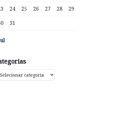
23
24
25
26
27
28
29
30
31
jul
ategorias