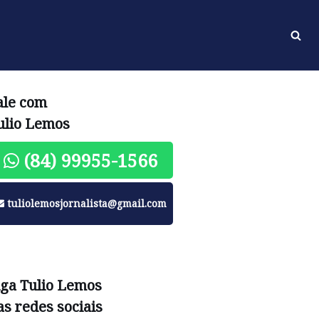
ale com
ulio Lemos
(84) 99955-1566
tuliolemosjornalista@gmail.com
iga Tulio Lemos
as redes sociais