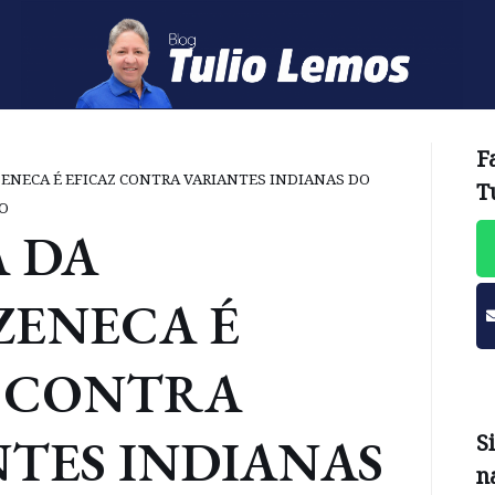
F
ENECA É EFICAZ CONTRA VARIANTES INDIANAS DO
T
O
A DA
ZENECA É
Z CONTRA
TES INDIANAS
S
n