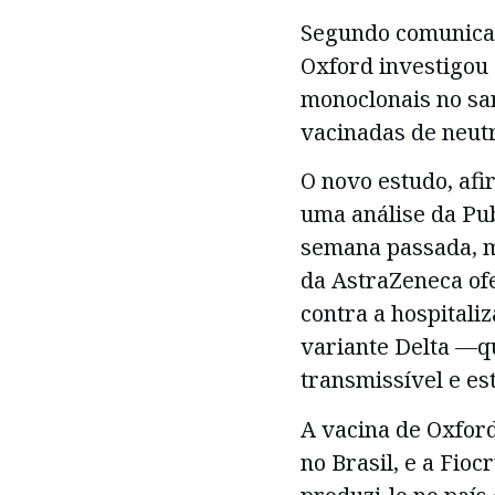
Segundo comunica
Oxford investigou 
monoclonais no sa
vacinadas de neutr
O novo estudo, afi
uma análise da Pu
semana passada, m
da AstraZeneca of
contra a hospitali
variante Delta —q
transmissível e e
A vacina de Oxfor
no Brasil, e a Fio