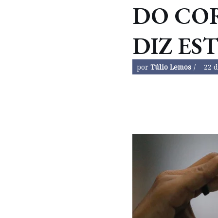
DO CO
DIZ ES
por
Túlio Lemos
22 d