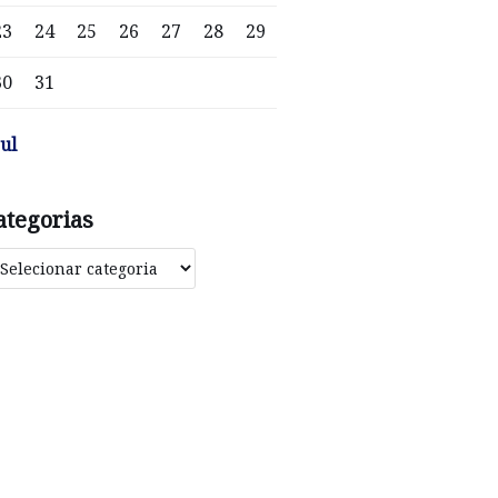
23
24
25
26
27
28
29
30
31
jul
ategorias