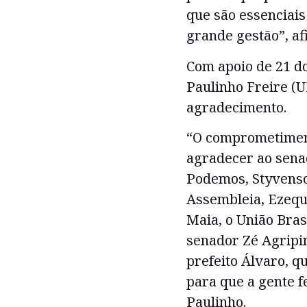
que são essenciais
grande gestão”, af
Com apoio de 21 do
Paulinho Freire (
agradecimento.
“O comprometimen
agradecer ao sena
Podemos, Styvenso
Assembleia, Ezequi
Maia, o União Bras
senador Zé Agripin
prefeito Álvaro, q
para que a gente f
Paulinho.