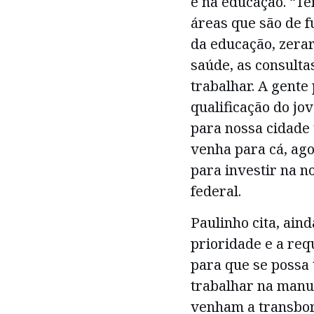
e na educação. “T
áreas que são de 
da educação, zerar
saúde, as consulta
trabalhar. A gente
qualificação do j
para nossa cidade 
venha para cá, ag
para investir na n
federal.
Paulinho cita, ain
prioridade e a req
para que se possa 
trabalhar na manu
venham a transbor