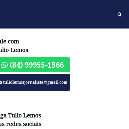
ale com
ulio Lemos
(84) 99955-1566
tuliolemosjornalista@gmail.com
iga Tulio Lemos
as redes sociais