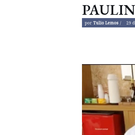
PAULI
por
Tulio Lemos
29 d