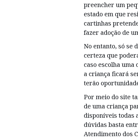
preencher um pequ
estado em que resi
cartinhas preten
fazer adoção de u
No entanto, só se
certeza que poderá
caso escolha uma 
a criança ficará s
terão oportunidad
Por meio do site t
de uma criança par
disponíveis todas 
dúvidas basta entr
Atendimento dos Co