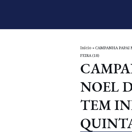
Pular
para
o
conteúdo
Início
»
CAMPANHA PAPAI N
FEIRA (18)
CAMPA
NOEL 
TEM IN
QUINTA