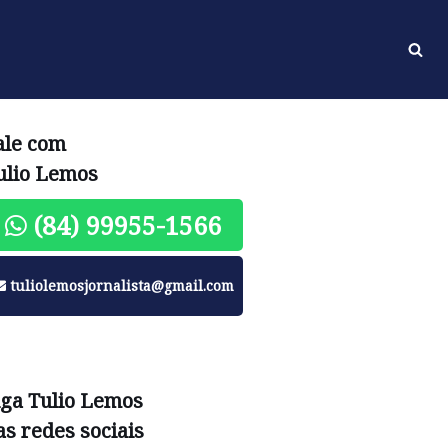
ale com
ulio Lemos
(84) 99955-1566
tuliolemosjornalista@gmail.com
iga Tulio Lemos
as redes sociais