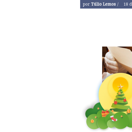
por
Túlio Lemos
18 