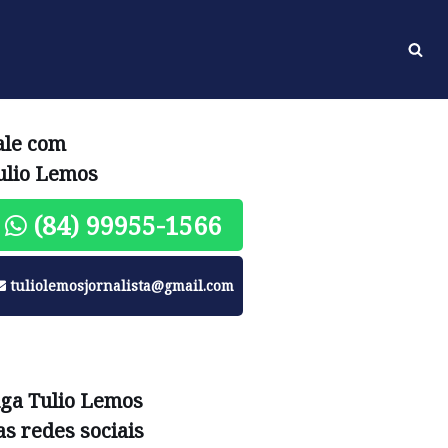
ale com
ulio Lemos
(84) 99955-1566
tuliolemosjornalista@gmail.com
iga Tulio Lemos
as redes sociais