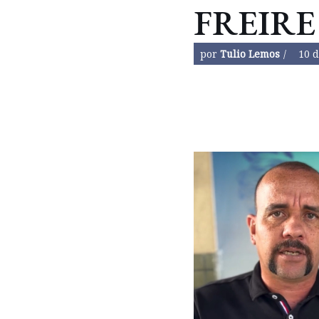
FREIRE
por
Tulio Lemos
10 d