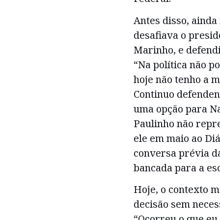
Antes disso, ainda
desafiava o presid
Marinho, e defend
“Na política não p
hoje não tenho a m
Continuo defenden
uma opção para Na
Paulinho não repre
ele em maio ao Di
conversa prévia d
bancada para a esc
Hoje, o contexto 
decisão sem neces
“Ocorreu o que eu 