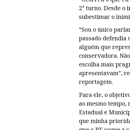
2° turno. Desde o 
subestimar o inimig
“Sou o único parla
passado defendia 
alguém que represe
conservadora. Não
escolha mais prag
apresentavam”, r
reportagem.
Para ele, o objetiv
ao mesmo tempo, n
Estadual e Municip
que minha priorida
que o PT ocupe a c