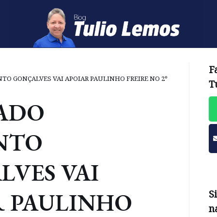
F
TO GONÇALVES VAI APOIAR PAULINHO FREIRE NO 2º
T
ADO
NTO
VES VAI
R PAULINHO
S
n