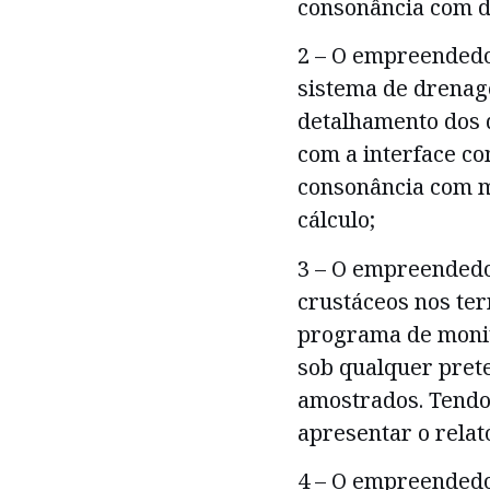
consonância com d
2 – O empreendedo
sistema de drenag
detalhamento dos d
com a interface co
consonância com m
cálculo;
3 – O empreendedo
crustáceos nos te
programa de monit
sob qualquer pret
amostrados. Tendo
apresentar o relat
4 – O empreendedo