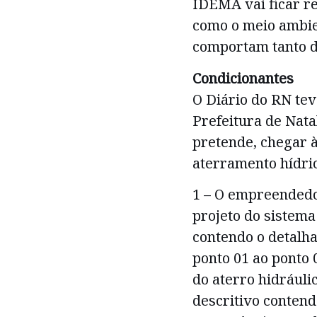
IDEMA vai ficar re
como o meio ambie
comportam tanto d
Condicionantes
O Diário do RN tev
Prefeitura de Nata
pretende, chegar à
aterramento hídric
1 – O empreendedor
projeto do sistem
contendo o detalh
ponto 01 ao ponto 0
do aterro hidrául
descritivo conten