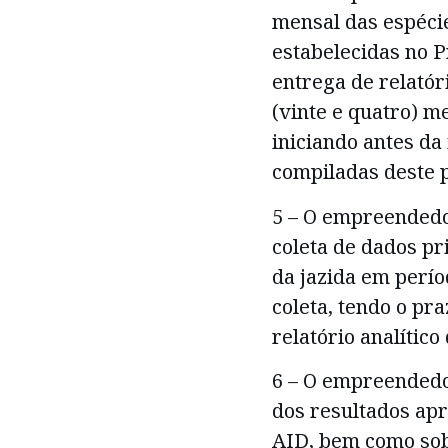
mensal das espéci
estabelecidas no 
entrega de relatór
(vinte e quatro) 
iniciando antes da
compiladas deste 
5 – O empreended
coleta de dados pr
da jazida em perío
coleta, tendo o pra
relatório analític
6 – O empreendedor
dos resultados a
AID, bem como sobr