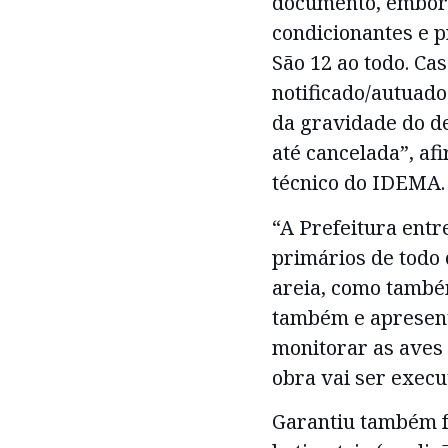
documento, embora
condicionantes e 
São 12 ao todo. Ca
notificado/autuad
da gravidade do d
até cancelada”, afi
técnico do IDEMA.
“A Prefeitura entr
primários de todo 
areia, como també
também e apresent
monitorar as aves
obra vai ser execu
Garantiu também f