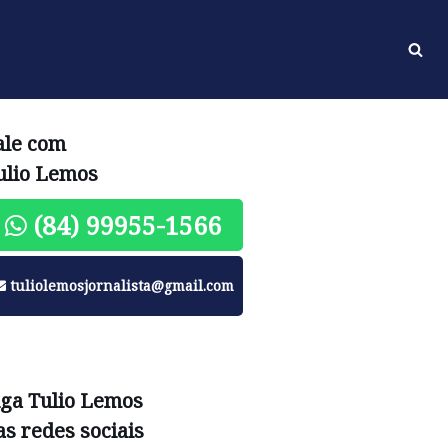
ale com
ulio Lemos
(84) 99955-1566
tuliolemosjornalista@gmail.com
iga Tulio Lemos
as redes sociais