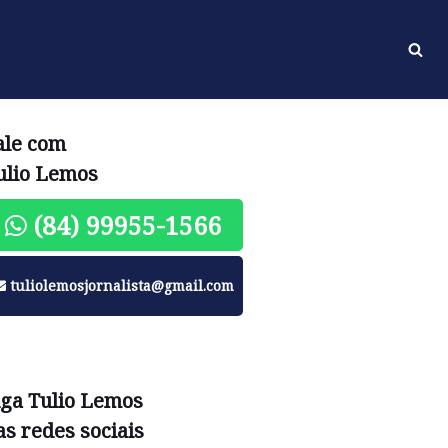
ale com
ulio Lemos
(84) 99955-1566
tuliolemosjornalista@gmail.com
iga Tulio Lemos
as redes sociais