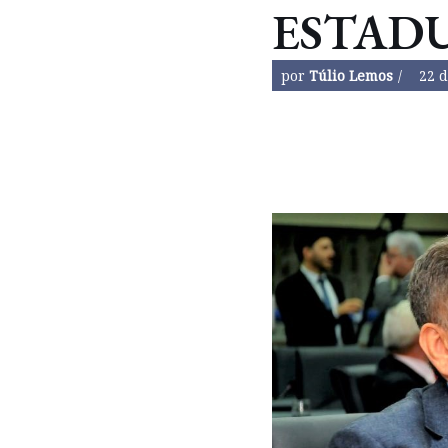
ESTAD
por
Túlio Lemos
22 d