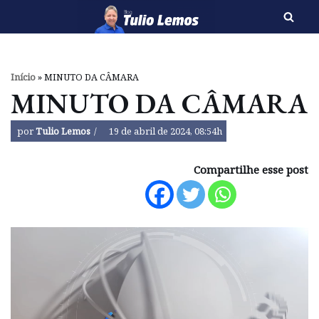
Pular
para
o
Início
»
MINUTO DA CÂMARA
conteúdo
MINUTO DA CÂMARA
por
Tulio Lemos
19 de abril de 2024, 08:54h
Compartilhe esse post