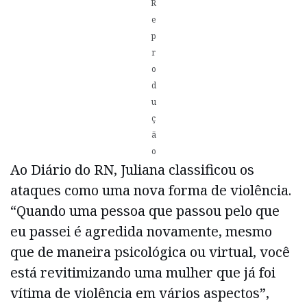
R
e
p
r
o
d
u
ç
ã
o
Ao Diário do RN, Juliana classificou os
ataques como uma nova forma de violência.
“Quando uma pessoa que passou pelo que
eu passei é agredida novamente, mesmo
que de maneira psicológica ou virtual, você
está revitimizando uma mulher que já foi
vítima de violência em vários aspectos”,