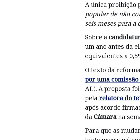
A única proibição 
popular de não co
seis meses para a 
Sobre a
candidatu
um ano antes da el
equivalentes a 0,
O texto da reforma
por uma comissão 
AL). A proposta f
pela
relatora do te
após acordo firmad
da
Câmara
na sema
Para que as mudan
texto precisará se