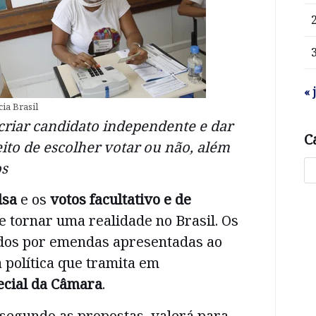
« 
ia Brasil
iar candidato independente e dar
C
reito de escolher votar ou não, além
os
lsa
e os
votos facultativo e de
 tornar uma realidade no Brasil. Os
dos por emendas apresentadas ao
 política que tramita em
ecial da Câmara
.
, segundo as propostas, valerá para