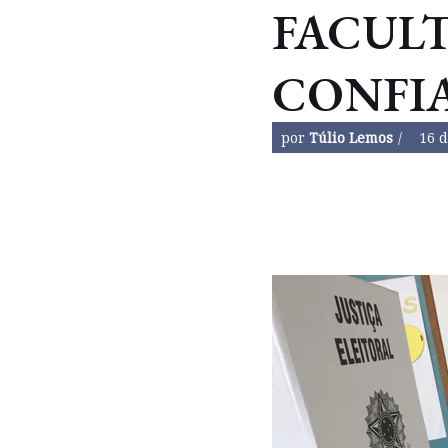
FACULT
CONFI
por
Túlio Lemos
16 d