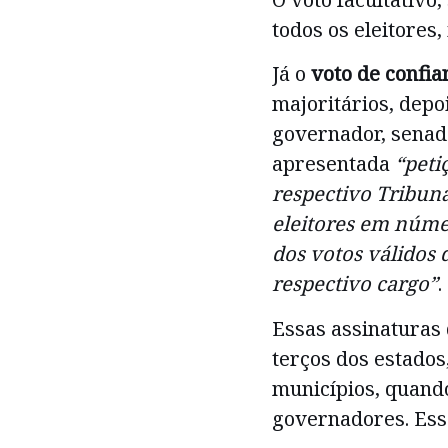
todos os eleitores,
Já o
voto de confi
majoritários, depo
governador, senado
apresentada
“peti
respectivo Tribuna
eleitores em núme
dos votos válidos 
respectivo cargo”
.
Essas assinaturas 
terços dos estados
municípios, quand
governadores. Essa