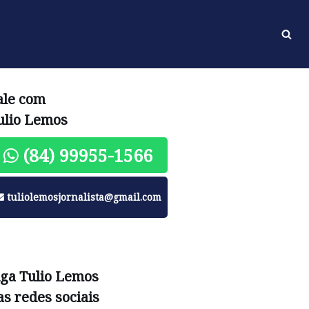
ale com
ulio Lemos
(84) 99955-1566
tuliolemosjornalista@gmail.com
iga Tulio Lemos
as redes sociais