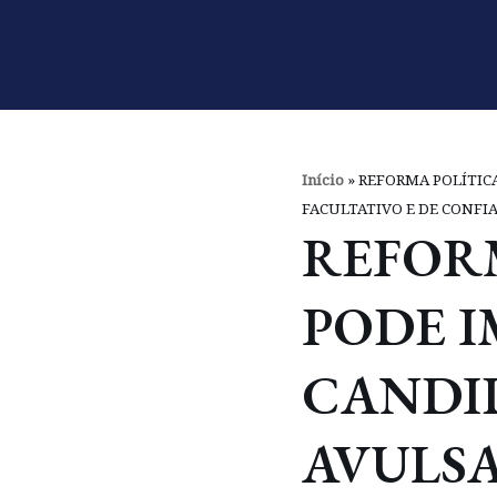
Pular
para
o
conteúdo
Início
»
REFORMA POLÍTIC
FACULTATIVO E DE CONFI
REFOR
PODE 
CANDI
AVULSA