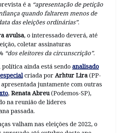
prevista é a
“apresentação de petição
nfiança quando faltarem menos de
data das eleições ordinárias”
.
ra avulsa
, o interessado deverá, até
eição, coletar assinaturas
5%
“dos eleitores da circunscrição”
.
 política ainda está sendo
analisado
especial
criada por
Arhtur Lira
(PP-
oi apresentada juntamente com outras
xto
,
Renata Abreu
(Podemos-SP),
o na reunião de líderes
na passada.
ças valham nas eleições de 2022, o
r aprovado até outubro deste ano