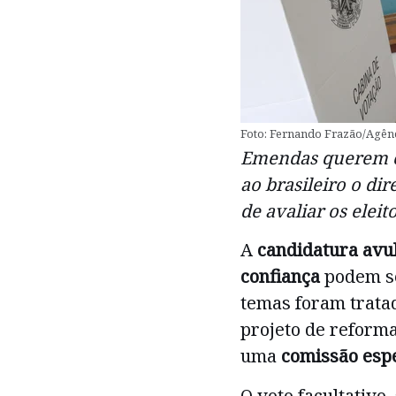
Foto: Fernando Frazão/Agênc
Emendas querem cr
ao brasileiro o di
de avaliar os eleit
A
candidatura avu
confiança
podem se
temas foram trata
projeto de reforma
uma
comissão esp
O voto facultativo