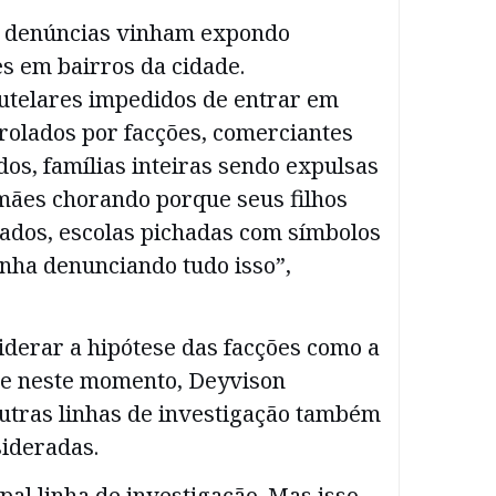
s denúncias vinham expondo
s em bairros da cidade.
tutelares impedidos de entrar em
trolados por facções, comerciantes
os, famílias inteiras sendo expulsas
 mães chorando porque seus filhos
ados, escolas pichadas com símbolos
inha denunciando tudo isso”,
iderar a hipótese das facções como a
te neste momento, Deyvison
outras linhas de investigação também
ideradas.
ipal linha de investigação. Mas isso