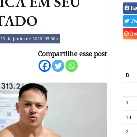
ICA EM SEU
Fa
TADO
Tw
In
23 de junho de 2026, 05:00h
Compartilhe esse post
D
7
14
21