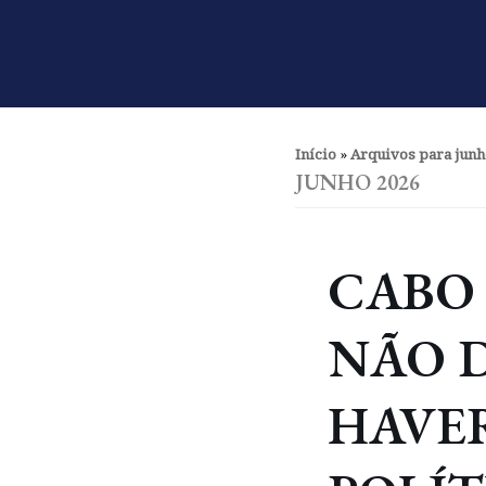
Pular
para
o
conteúdo
Início
»
Arquivos para junh
JUNHO 2026
CABO
NÃO 
HAVE