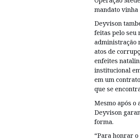
Operação Meder
mandato vinha 
Deyvison tamb
feitas pelo se
administração 
atos de corrupç
enfeites natali
institucional e
em um contrato
que se encontra
Mesmo após o a
Deyvison garan
forma.
“Para honrar o