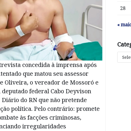
28
« mai
Cate
trevista concedida à imprensa após
atentado que matou seu assessor
e Oliveira, o vereador de Mossoró e
a deputado federal Cabo Deyvison
o Diário do RN que não pretende
ão política. Pelo contrário: promete
combate às facções criminosas,
nciando irregularidades