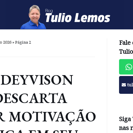
Fale
o 2026
»
Página 2
Tuli
 DEYVISON
tu
DESCARTA
R MOTIVAÇÃO
Siga
nas 