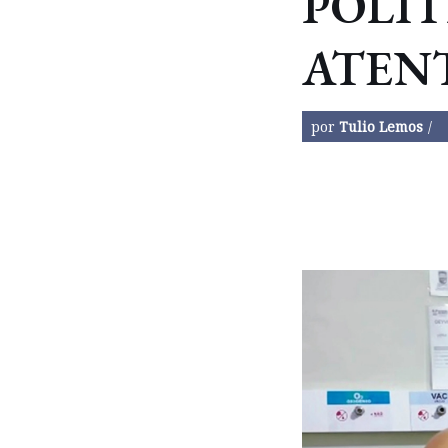
POLÍT
ATEN
por
Tulio Lemos