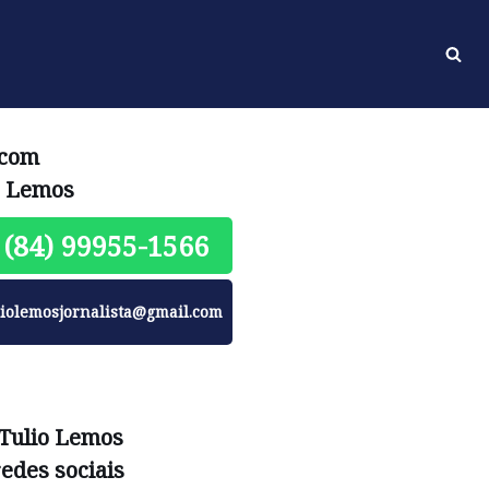
 com
o Lemos
(84) 99955-1566
liolemosjornalista@gmail.com
 Tulio Lemos
redes sociais