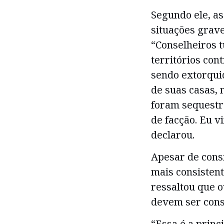
Segundo ele, a
situações grave
“Conselheiros 
territórios con
sendo extorquid
de suas casas,
foram sequestr
de facção. Eu v
declarou.
Apesar de cons
mais consisten
ressaltou que 
devem ser cons
“Essa é a princ