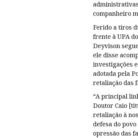
administrativa
companheiro mo
Ferido a tiros
frente à UPA do
Deyvison segue
ele disse acom
investigações e
adotada pela Po
retaliação das 
“A principal li
Doutor Caio [ti
retaliação à n
defesa do povo 
opressão das fa