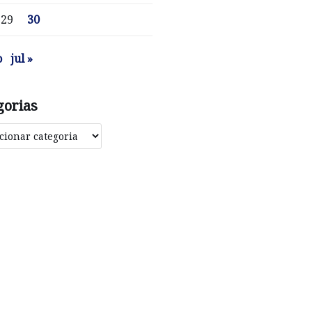
29
30
o
jul »
gorias