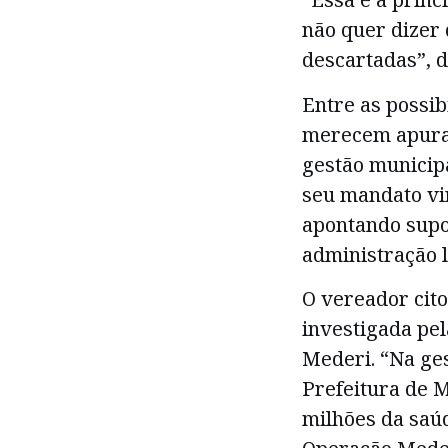
não quer dizer 
descartadas”, d
Entre as possib
merecem apuraç
gestão municip
seu mandato vin
apontando supo
administração l
O vereador cit
investigada pel
Mederi. “Na ges
Prefeitura de 
milhões da saú